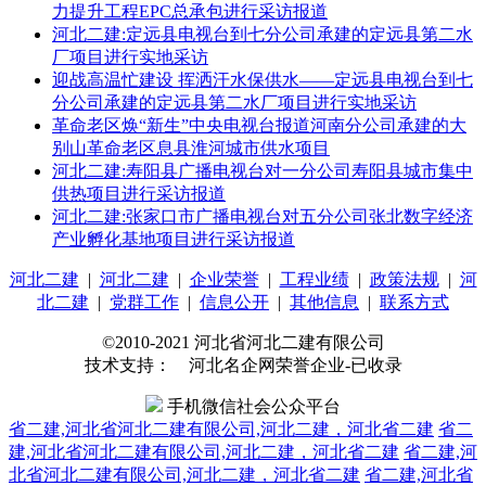
力提升工程EPC总承包进行采访报道
河北二建:定远县电视台到七分公司承建的定远县第二水
厂项目进行实地采访
迎战高温忙建设 挥洒汗水保供水——定远县电视台到七
分公司承建的定远县第二水厂项目进行实地采访
革命老区焕“新生”中央电视台报道河南分公司承建的大
别山革命老区息县淮河城市供水项目
河北二建:寿阳县广播电视台对一分公司寿阳县城市集中
供热项目进行采访报道
河北二建:张家口市广播电视台对五分公司张北数字经济
产业孵化基地项目进行采访报道
河北二建
|
河北二建
|
企业荣誉
|
工程业绩
|
政策法规
|
河
北二建
|
党群工作
|
信息公开
|
其他信息
|
联系方式
©2010-2021 河北省河北二建有限公司
技术支持： 河北名企网荣誉企业-已收录
手机微信社会公众平台
省二建,河北省河北二建有限公司,河北二建，河北省二建
省二
建,河北省河北二建有限公司,河北二建，河北省二建
省二建,河
北省河北二建有限公司,河北二建，河北省二建
省二建,河北省