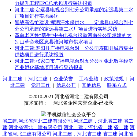
力提升工程EPC总承包进行采访报道
河北二建:定远县电视台到七分公司承建的定远县第二水
厂项目进行实地采访
迎战高温忙建设 挥洒汗水保供水——定远县电视台到七
分公司承建的定远县第二水厂项目进行实地采访
革命老区焕“新生”中央电视台报道河南分公司承建的大
别山革命老区息县淮河城市供水项目
河北二建:寿阳县广播电视台对一分公司寿阳县城市集中
供热项目进行采访报道
河北二建:张家口市广播电视台对五分公司张北数字经济
产业孵化基地项目进行采访报道
河北二建
|
河北二建
|
企业荣誉
|
工程业绩
|
政策法规
|
河
北二建
|
党群工作
|
信息公开
|
其他信息
|
联系方式
©2010-2021 河北省河北二建有限公司
技术支持： 河北名企网荣誉企业-已收录
手机微信社会公众平台
省二建,河北省河北二建有限公司,河北二建，河北省二建
省二
建,河北省河北二建有限公司,河北二建，河北省二建
省二建,河
北省河北二建有限公司,河北二建，河北省二建
省二建,河北省